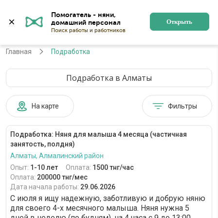
Помогатель - няни, 
Алматы
Войти
Регистрация
Открыть
Главная
Подработка
Подработка в Алматы
На карте
Фильтры
Подработка: Няня для малыша 4 месяца (частичная
занятость, полдня)
Алматы, Алмалинский район
Опыт:
1-10 лет
Оплата:
1500 тнг/час
Оплата:
200000 тнг/мес
Дата начала работы:
29.06.2026
С июля я ищу надежную, заботливую и добрую няню
для своего 4-х месячного малыша. Няня нужна 5
дней в неделю (по будням), на 4 часа с 9 до 13:00.