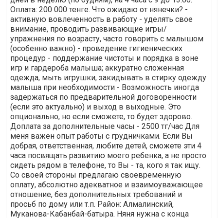
Оплата: 200 000 тенге. Что ожидаю от нянечки? -
активную вовлеченность в работу - уделять свое
внимание, проводить развивающие игры/
упражнения по возрасту, часто говорить с малышом
(особенно важно) - проведение гигиенических
процедур - поддержание чистоты и порядка в зоне
игр и гардероба малыша; аккуратно сложенная
одежда, мыть игрушки, закидывать в стирку одежду
малыша при необходимости - Возможность иногда
задержаться по предварительной договоренности
(если это актуально) и выход в выходные. Это
опционально, но если сможете, то будет здорово.
Доплата за дополнительные часы - 2500 тг/час Для
меня важен опыт работы с грудничками. Если Вы
добрая, ответственная, любите детей, сможете эти 4
часа посвящать развитию моего ребенка, а не просто
сидеть рядом в телефоне, то Вы - та, кого я так ищу.
Со своей стороны предлагаю своевременную
оплату, абсолютно адекватное и взаимоуважающее
отношение, без дополнительных требований и
просьб по дому или т.п. Район: Алмалинский,
Муканова-Кабанбай-батыра. Няня нужна с конца