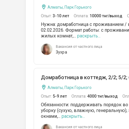
Алматы, Парк Горького
Опыт:
3-10 лет
Оплата:
10000 тнг/выход
Нужна: домработница с проживанием / в
02.02.2026. Формат работы: c проживание
жилых комнат,...
раскрыть...
Вакансия от частного лица
Зухра
Домработница в коттедж, 2/2; 5/2; 
Алматы, Парк Горького
Опыт:
5-9 лет
Оплата:
4000 тнг/выход
Оп
Обязанности: поддерживать порядок в
уборку (сухую, влажную, генеральную); 
окнами,...
раскрыть...
Вакансия от частного лица