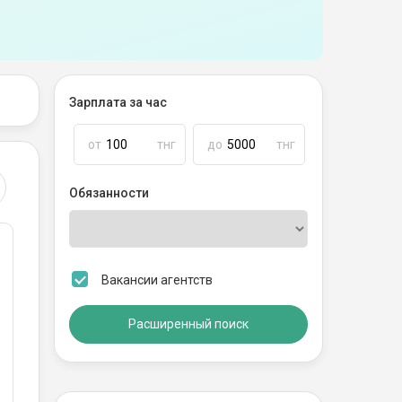
Зарплата за час
от
тнг
до
тнг
Обязанности
Вакансии агентств
Расширенный поиск