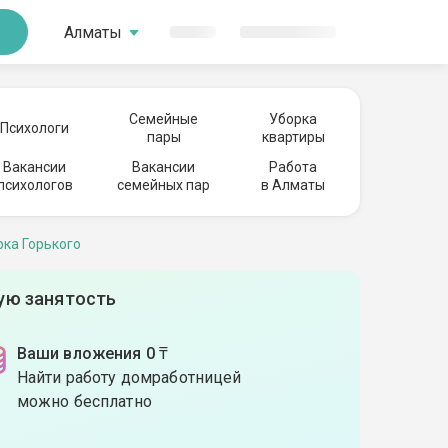
Алматы
Семейные
Уборка
Психологи
пары
квартиры
Вакансии
Вакансии
Работа
психологов
семейных пар
в Алматы
рка Горького
ую занятость
Ваши вложения 0 ₸
Найти работу домработницей
можно бесплатно