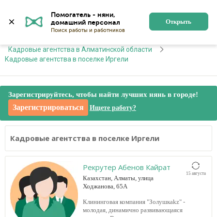
Алматы
Войти
Регистрация
Помогатель - няни, 
Открыть
Главная
Кадровые агентства
Кадровые агентства в Алматинской области
Кадровые агентства в поселке Иргели
Зарегистрируйтесь, чтобы найти лучших нянь в городе!
Зарегистрироваться
Ищете работу?
Кадровые агентства в поселке Иргели
Рекрутер Абенов Кайрат
15 августа
Казахстан, Алматы, улица
Ходжанова, 65А
Клининговая компания "Золушкаkz" -
молодая, динамично развивающаяся