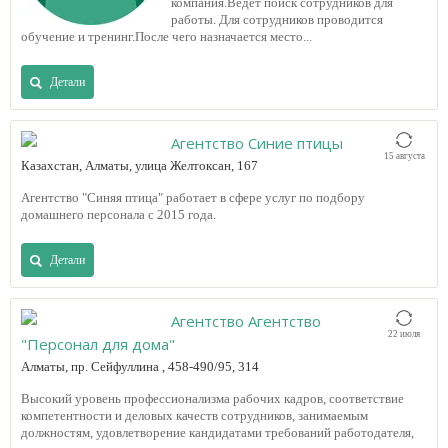
компания.Ведет поиск сотрудников для
работы. Для сотрудников проводится
обучение и тренинг.После чего назначается место...
Детали
Агентство Синие птицы
15 августа
Казахстан, Алматы, улица Желтоксан, 167
Агентство "Синяя птица" работает в сфере услуг по подбору
домашнего персонала с 2015 года.
Детали
Агентство Агентство
22 июля
"Персонал для дома"
Алматы, пр. Сейфуллина , 458-490/95, 314
Высокий уровень профессионализма рабочих кадров, соответствие
компетентности и деловых качеств сотрудников, занимаемым
должностям, удовлетворение кандидатами требований работодателя,