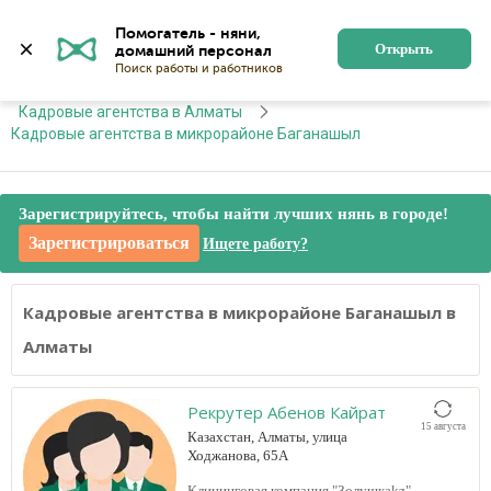
Алматы
Войти
Регистрация
Помогатель - няни, 
Открыть
Главная
Кадровые агентства
Кадровые агентства в Алматы
Кадровые агентства в микрорайоне Баганашыл
Зарегистрируйтесь, чтобы найти лучших нянь в городе!
Зарегистрироваться
Ищете работу?
Кадровые агентства в микрорайоне Баганашыл в
Алматы
Рекрутер Абенов Кайрат
15 августа
Казахстан, Алматы, улица
Ходжанова, 65А
Клининговая компания "Золушкаkz" -