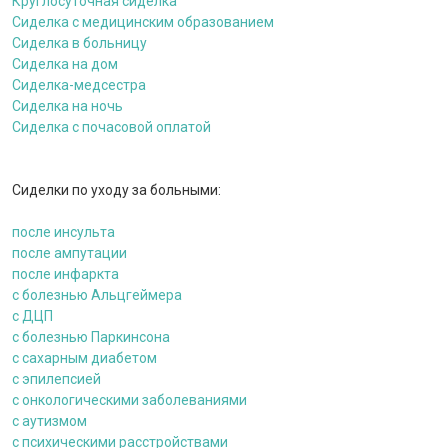
Круглосуточная сиделка
Сиделка с медицинским образованием
Сиделка в больницу
Сиделка на дом
Сиделка-медсестра
Сиделка на ночь
Сиделка с почасовой оплатой
Сиделки по уходу за больными:
после инсульта
после ампутации
после инфаркта
c болезнью Альцгеймера
с ДЦП
c болезнью Паркинсона
с сахарным диабетом
с эпилепсией
с онкологическими заболеваниями
c аутизмом
с психическими расстройствами