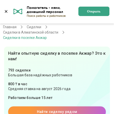
Помогатель - няни, 
Алматы
Войти
Регистрация
Открыть
Главная
Сиделки
Сиделки в Алматинской области
Сиделки в поселке Акжар
Найти опытную сиделку в поселке Акжар? Это к
нам!
793 сиделки
Большая база надёжных работников
800 ₸ в час
Средняя ставка на август 2026 года
Работаем больше 15 лет
Найти сиделку рядом