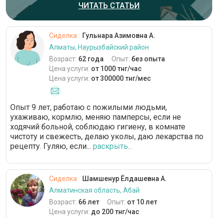
ЧИТАТЬ СТАТЬИ
Сиделка
Гульнара Азимовна А.
Алматы, Наурызбайский район
Возраст:
62 года
Опыт:
без опыта
Цена услуги:
от 1000 тнг/час
Цена услуги:
от 300000 тнг/мес
Опыт 9 лет, работаю с пожилыми людьми,
ухаживаю, кормлю, меняю памперсы, если не
ходячий больной, соблюдаю гигиену, в комнате
чистоту и свежесть, делаю уколы, даю лекарства по
рецепту. Гуляю, если...
раскрыть...
Сиделка
Шамшенур Ёлдашевна А.
Алматинская область, Абай
Возраст:
66 лет
Опыт:
от 10 лет
Цена услуги:
до 200 тнг/час