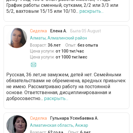
График работы сменный, сутками, 2/2 или 3/3 или
5/2, вахтовым 15/15 или 10/10...
раскрыть...
Сиделка
Елена А.
Была 05 August
Алматы, Алмалинский район
Возраст:
36 лет
Опыт:
без опыта
Цена услуги:
от 100 тнг/час
Цена услуги:
от 1000 тнг/мес
Русская, 36 лет,не замужем, детей нет. Семейными
обязательствами не обременена, вредных привычек
не имею. Рассматриваю работу на постоянной
основе. Ответственная, дисциплинированная и
добросовестно...
раскрыть...
Сиделка
Гульнара Усенбаевна А.
Алматинская область, Акжар
Возраст:
62 года
Опыт:
6 лет