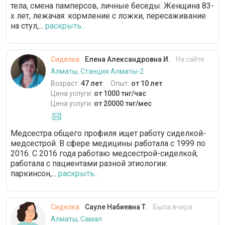
тела, смена памперсов, личные беседы. Женщина 83-
х лет, лежачая: кормление с ложки, пересаживание
на стул,...
раскрыть...
Сиделка
Елена Александровна И.
На сайте
Алматы, Станция Алматы-2
Возраст:
47 лет
Опыт:
от 10 лет
Цена услуги:
от 1000 тнг/час
Цена услуги:
от 20000 тнг/мес
Медсестра общего профиля ищет работу сиделкой-
медсестрой. В сфере медицины работала с 1999 по
2016. С 2016 года работаю медсестрой-сиделкой,
работала с пациентами разной этиологии:
паркинсон,...
раскрыть...
Сиделка
Сауле Набиевна Т.
Была вчера
Алматы, Самал