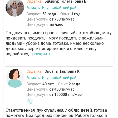
Сиделка
Бибинур Толегеновна Б.
Алматы, Наурызбайский район
Возраст:
53 года
Опыт:
1 год
Цена услуги:
от 700 тнг/час
Цена услуги:
тнг/мес
По дому все, имею права - личный автомобиль, могу
привозить продукты, могу посидеть с пожилыми
людьми - уборка дома, готовка, имею несколько
дипломов, сертифицированный стилист - ищу
подработку,...
раскрыть...
Сиделка
Оксана Павловна К.
Алматы, Наурызбайский район
Возраст:
40 лет
Опыт:
2 года
Цена услуги:
от 400 тнг/час
Цена услуги:
от 100000 тнг/мес
Ответственная, пунктуальная, люблю детей, готова
помогать. Без вредных привычек. Работа только в