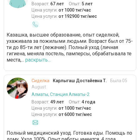
Возраст:
67 лет
Опыт:
5 лет
Цена услуги:
от 1000 тнг/час
Цена услуги:
от 192900 тнг/мес
Казашка, высшее образование, опыт сиделкой,
ухаживала за пожилыми людьми. Возраст был от 75-
ти до 85-ти лет (лежачие). Полный уход (личная
гигиена, меняла постель, памперсы, обрабатывала те
места,...
раскрыть...
Сиделка
Карлыгаш Достайевна Т.
Была 05
August
Алматы, Станция Алматы-2
Возраст:
49 лет
Опыт:
4 года
Цена услуги:
от 1000 тнг/час
Цена услуги:
от 6000 тнг/мес
Полный медицинский уход. Готовка еды. Помощь по
дому. Уход 100%. Опыт работы имеется, 4 года.