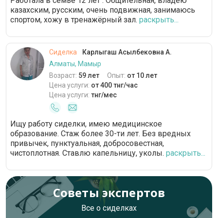
Работала в семье 12 лет . Общительная, владею
казахским, русским, очень подвижная, занимаюсь
спортом, хожу в тренажёрный зал.
раскрыть...
Сиделка
Карлыгаш Асылбековна А.
Алматы, Мамыр
Возраст:
59 лет
Опыт:
от 10 лет
Цена услуги:
от 400 тнг/час
Цена услуги:
тнг/мес
Ищу работу сиделки, имею медицинское
образование. Стаж более 30-ти лет. Без вредных
привычек, пунктуальная, добросовестная,
чистоплотная. Ставлю капельницу, уколы.
раскрыть...
Советы экспертов
Все о сиделках