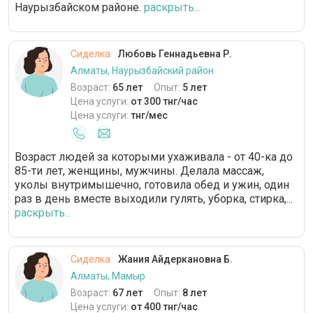
Наурызбайском районе.
раскрыть...
Сиделка
Любовь Геннадьевна Р.
Алматы, Наурызбайский район
Возраст:
65 лет
Опыт:
5 лет
Цена услуги:
от 300 тнг/час
Цена услуги:
тнг/мес
Возраст людей за которыми ухаживала - от 40-ка до
85-ти лет, женщины, мужчины. Делала массаж,
уколы внутримышечно, готовила обед и ужин, один
раз в день вместе выходили гулять, уборка, стирка,...
раскрыть...
Сиделка
Жания Айдеркановна Б.
Алматы, Мамыр
Возраст:
67 лет
Опыт:
8 лет
Цена услуги:
от 400 тнг/час