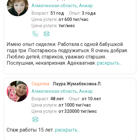
Алматинская область, Акжар
Возраст:
51 год
Опыт:
3 года
Цена услуги:
от 600 тнг/час
Цена услуги:
тнг/мес
Имею опыт сиделки. Работала с одной бабушкой
года три. Постараюсь подружиться. Я очень добрая.
Люблю детей, стариков, уважаю старших.
Послушная, некапризная. Адекватная.
раскрыть...
Сиделка
Лаура Жумабековна Л.
Алматинская область, Акжар
Возраст:
48 лет
Опыт:
от 10 лет
Цена услуги:
от 1000 тнг/час
Цена услуги:
от 320000 тнг/мес
Стаж работы 15 лет.
раскрыть...