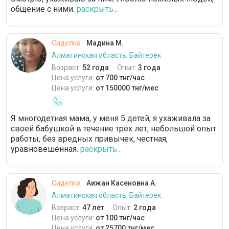
общение с ними.
раскрыть...
Сиделка
Мадина М.
Алматинская область, Байтерек
Возраст:
52 года
Опыт:
3 года
Цена услуги:
от 700 тнг/час
Цена услуги:
от 150000 тнг/мес
Я многодетная мама, у меня 5 детей, я ухаживала за
своей бабушкой в течение трёх лет, небольшой опыт
работы, без вредных привычек, честная,
уравновешенная.
раскрыть...
Сиделка
Аижан Касеновна А.
Алматинская область, Байтерек
Возраст:
47 лет
Опыт:
2 года
Цена услуги:
от 100 тнг/час
Цена услуги:
от 25700 тнг/мес