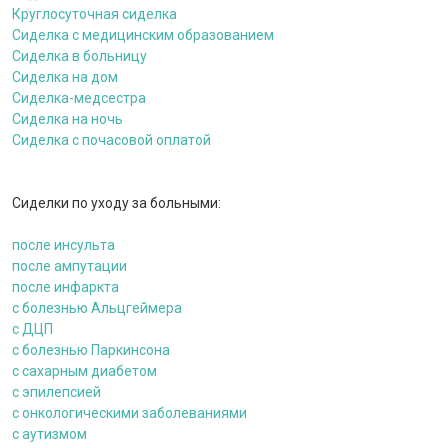
Круглосуточная сиделка
Сиделка с медицинским образованием
Сиделка в больницу
Сиделка на дом
Сиделка-медсестра
Сиделка на ночь
Сиделка с почасовой оплатой
Сиделки по уходу за больными:
после инсульта
после ампутации
после инфаркта
c болезнью Альцгеймера
с ДЦП
c болезнью Паркинсона
с сахарным диабетом
с эпилепсией
с онкологическими заболеваниями
c аутизмом