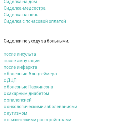
Сиделка на дом
Сиделка-медсестра
Сиделка на ночь
Сиделка с почасовой оплатой
Сиделки по уходу за больными:
после инсульта
после ампутации
после инфаркта
c болезнью Альцгеймера
с ДЦП
c болезнью Паркинсона
с сахарным диабетом
с эпилепсией
с онкологическими заболеваниями
c аутизмом
с психическими расстройствами