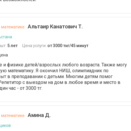
Альтаир Канатович Т.
й математике
Астана
пыт:
5 лет
Цена услуги:
от 3000 тнг/45 минут
дена
 и физике детей/взрослых любого возраста. Также могу
ую математику. Я окончил НИШ, олимпиадник по
опыт в преподавании с детьми. Многим детям помог
Репетитор с выездом на дом в любое время и место в
дин час - от 3000 тг.
Амина Д.
й математике
щиков