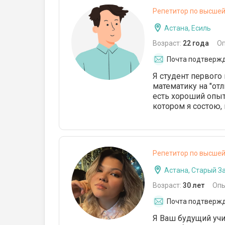
Репетитор по высше
Астана, Есиль
Возраст:
22 года
О
Почта подтверж
Я студент первого 
математику на "отл
есть хороший опыт 
котором я состою,
Репетитор по высше
Астана, Старый З
Возраст:
30 лет
Опы
Почта подтверж
Я Ваш будущий учит