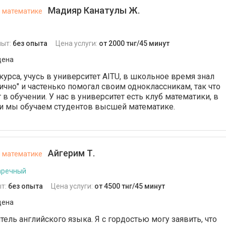
Мадияр Канатулы Ж.
й математике
пыт:
без опыта
Цена услуги:
от 2000 тнг/45 минут
дена
курса, учусь в университет AITU, в школьное время знал
ично" и частенько помогал своим одноклассникам, так что
в обучении. У нас в университет есть клуб математики, в
 и мы обучаем студентов высшей математике.
Айгерим Т.
й математике
аречный
т:
без опыта
Цена услуги:
от 4500 тнг/45 минут
дена
ель английского языка. Я с гордостью могу заявить, что