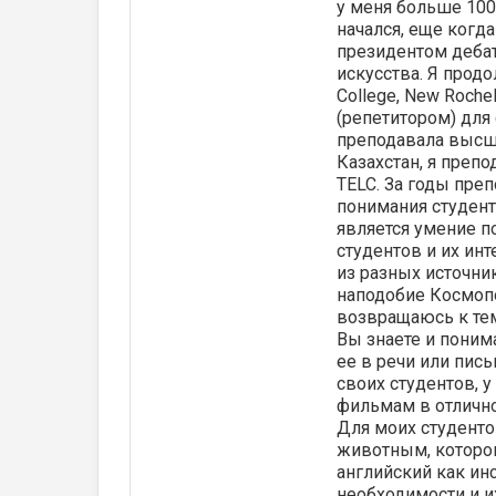
у меня больше 100
начался, еще когда
президентом дебат
искусства. Я прод
College, New Roche
(репетитором) для
преподавала высшу
Казахстан, я преп
TELC. За годы пре
понимания студент
является умение п
студентов и их ин
из разных источни
наподобие Космопо
возвращаюсь к тем
Вы знаете и понима
ее в речи или пис
своих студентов, у
фильмам в отлично
Для моих студенто
животным, которог
английский как ин
необходимости и и