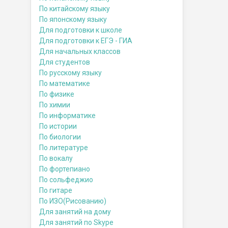
По китайскому языку
По японскому языку
Для подготовки к школе
Для подготовки к ЕГЭ - ГИА
Для начальных классов
Для студентов
По русскому языку
По математике
По физике
По химии
По информатике
По истории
По биологии
По литературе
По вокалу
По фортепиано
По сольфеджио
По гитаре
По ИЗО(Рисованию)
Для занятий на дому
Для занятий по Skype