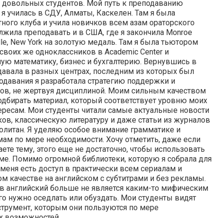
 довольных студентов. Мой путь к преподаванию
 я училась в СДУ, Алматы, Каскелен. Там я была
ного клуба и учила новичков всем азам ораторского
олжила преподавать и в США, где я закончила Monroe
lle, New York на золотую медаль. Там я была тьютором
 своих же одноклассников в Academic Center и
ю математику, бизнес и бухгалтерию. Вернувшись в
одавала в разных центрах, последним из которых был
подавания я разработала стратегию поддержки и
ов, не жертвуя дисциплиной. Моим сильным качеством
одбирать материал, который соответствует уровню моих
тересам. Мои студенты читали самые актуальные новости
ков, классическую литературу и даже статьи из журналов
литан. Я уделяю особое внимание грамматике и
ам по мере необходимости. Хочу отметить, даже если
ете тему, этого еще не достаточно, чтобы использовать
ьме. Помимо огромной библиотеки, которую я собрала для
 меня есть доступ в практически всем сериалам и
м качестве на английском с субтитрами и без рекламы.
в английский больше не является каким-то мифическим
о нужно оседлать или обуздать. Мои студенты видят
струмент, которым они пользуются по мере
х возможностей.