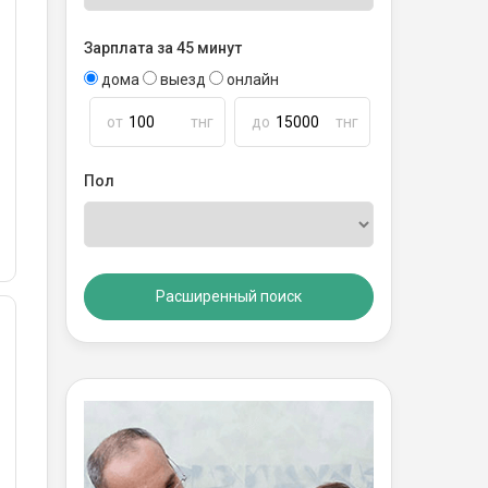
Зарплата за 45 минут
дома
выезд
онлайн
от
тнг
до
тнг
Пол
Расширенный поиск