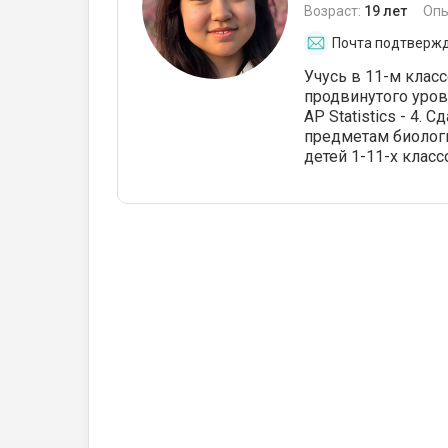
Возраст:
19 лет
Опы
Почта подтверж
Учусь в 11-м клас
продвинутого уровн
AP Statistics - 4. 
предметам биологи
детей 1-11-х класс