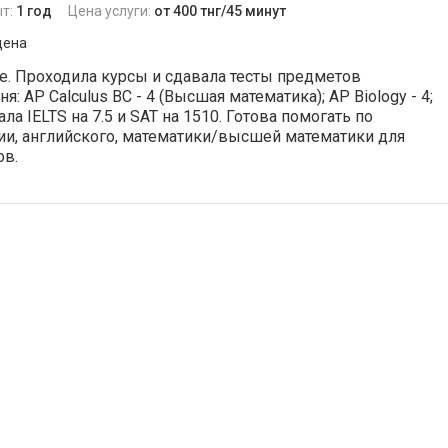
т:
1 год
Цена услуги:
от 400 тнг/45 минут
дена
се. Проходила курсы и сдавала тесты предметов
я: AP Calculus BC - 4 (Высшая математика); AP Biology - 4;
Сдала IELTS на 7.5 и SAT на 1510. Готова помогать по
и, английского, математики/высшей математики для
ов.