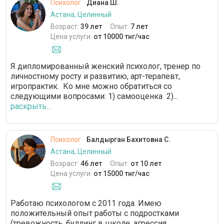
Психолог
Диана Ш.
Астана, Целинный
Возраст:
39 лет
Опыт:
7 лет
Цена услуги:
от 10000 тнг/час
Я дипломированный женский психолог, тренер по
личностному росту и развитию, арт-терапевт,
игропрактик. ‌ ‌Ко мне можно обратиться со
следующими вопросами: ‌1) самооценка ‌2)...
раскрыть...
Психолог
Балдырган Бахитовна С.
Астана, Целинный
Возраст:
46 лет
Опыт:
от 10 лет
Цена услуги:
от 15000 тнг/час
Работаю психологом с 2011 года. Имею
положительный опыт работы с подростками
(тревожность, буллинг в школе, агрессия,