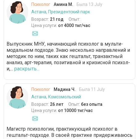
Психолог
Амина М.
Была 13 July
Астана, Президентский парк
Возраст:
21 год
Опыт:
Цена услуги:
от 4000 тнг/час
Выпускник МНУ, начинающий психолог в мульти-
модальном подходе. Знаю несколько направлений и
методик по ним, таких как гештальт, транзактный
анализ, арт-терапия, позитивной и кризисной психол-
и,...
раскрыть...
Психолог
Мадина Ч.
Была 11 July
Астана, Комсомольский
Возраст:
26 лет
Опыт:
без опыта
Цена услуги:
от 10000 тнг/час
Магистр психологии, практикующий психолог в
гештальт-подходе. В своей практике придерживаюсь