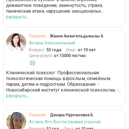
девиантное поведение, замкнутость, страхи,
панические атаки, нарушение эмоциональн...
раскрыть...
Психолог
Жанна Амангельдыкызы А.
Астана, Комсомольский
Возраст:
53 года
Опыт:
от 10 лет
Цена услуги:
от 15000 тнг/час
Клинический психолог. Профессиональная
психологическая помощь взрослым, семейным
парам, детям и подросткам. Образование: -
Новосибирский институт клинической психологии; -...
раскрыть...
Психолог
Динара Нурлановна Б.
Астана, Юго-Восток (правая сторона)
Возраст:
51 год
Опыт:
от 10 лет