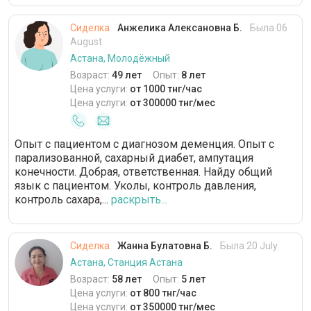
Сиделка
Анжелика Алексановна Б.
Была 06
August
Астана, Молодёжный
Возраст:
49 лет
Опыт:
8 лет
Цена услуги:
от 1000 тнг/час
Цена услуги:
от 300000 тнг/мес
Опыт с пациентом с диагнозом деменция. Опыт с
парализованной, сахарный диабет, ампутация
конечности. Добрая, ответственная. Найду общий
язык с пациентом. Уколы, контроль давления,
контроль сахара,...
раскрыть...
Сиделка
Жанна Булатовна Б.
Была 20 July
Астана, Станция Астана
Возраст:
58 лет
Опыт:
5 лет
Цена услуги:
от 800 тнг/час
Цена услуги:
от 350000 тнг/мес