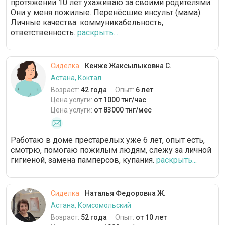
протяжении 10 лет ухаживаю за своими родителями.
Они у меня пожилые. Перенёсшие инсульт (мама).
Личные качества: коммуникабельность,
ответственность.
раскрыть...
Сиделка
Кенже Жаксылыковна С.
Астана, Коктал
Возраст:
42 года
Опыт:
6 лет
Цена услуги:
от 1000 тнг/час
Цена услуги:
от 83000 тнг/мес
Работаю в доме престарелых уже 6 лет, опыт есть,
смотрю, помогаю пожилым людям, слежу за личной
гигиеной, замена памперсов, купания.
раскрыть...
Сиделка
Наталья Федоровна Ж.
Астана, Комсомольский
Возраст:
52 года
Опыт:
от 10 лет