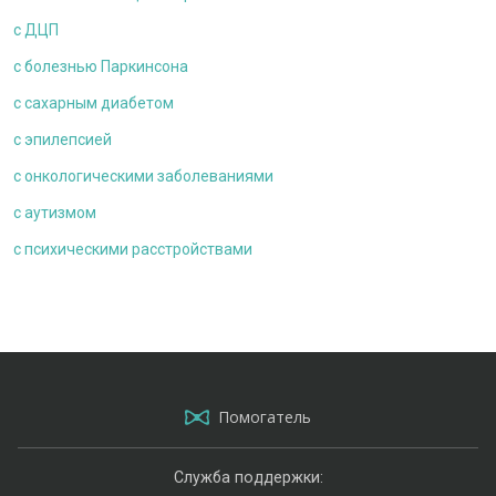
с ДЦП
c болезнью Паркинсона
с сахарным диабетом
с эпилепсией
с онкологическими заболеваниями
c аутизмом
с психическими расстройствами
Помогатель
Служба поддержки: