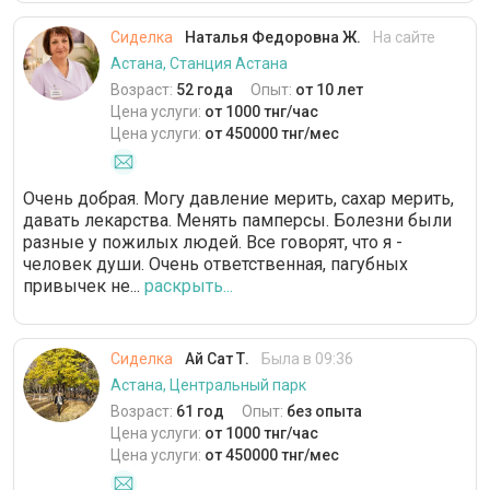
Сиделка
Наталья Федоровна Ж.
На сайте
Астана, Станция Астана
Возраст:
52 года
Опыт:
от 10 лет
Цена услуги:
от 1000 тнг/час
Цена услуги:
от 450000 тнг/мес
Очень добрая. Могу давление мерить, сахар мерить,
давать лекарства. Менять памперсы. Болезни были
разные у пожилых людей. Все говорят, что я -
человек души. Очень ответственная, пагубных
привычек не...
раскрыть...
Сиделка
Ай Сат Т.
Была в 09:36
Астана, Центральный парк
Возраст:
61 год
Опыт:
без опыта
Цена услуги:
от 1000 тнг/час
Цена услуги:
от 450000 тнг/мес