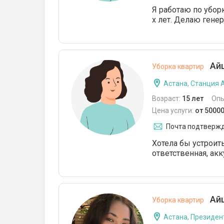
Я работаю по убор
х лет. Делаю гене
Айш
Уборка квартир
Астана, Станция 
Возраст:
15 лет
Опы
Цена услуги:
от 50000
Почта подтверж
Хотела бы устроить
ответственная, акк
Айш
Уборка квартир
Астана, Президен