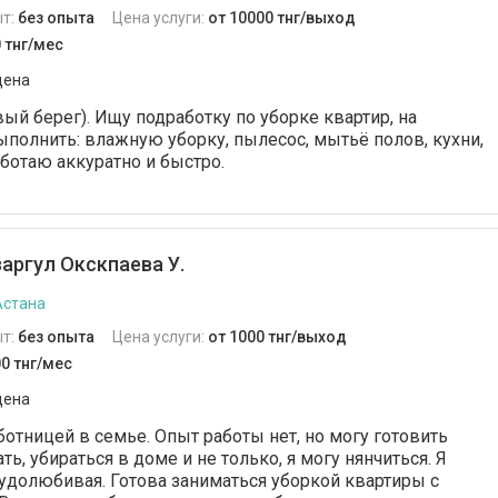
т:
без опыта
Цена услуги:
от 10000 тнг/выход
 тнг/мес
дена
ый берег). Ищу подработку по уборке квартир, на
полнить: влажную уборку, пылесос, мытьё полов, кухни,
аботаю аккуратно и быстро.
аргул Окскпаева У.
Астана
т:
без опыта
Цена услуги:
от 1000 тнг/выход
0 тнг/мес
дена
отницей в семье. Опыт работы нет, но могу готовить
ть, убираться в доме и не только, я могу нянчиться. Я
рудолюбивая. Готова заниматься уборкой квартиры с