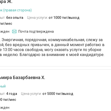
ра Ж.
к (правая сторона)
пыт:
без опыта
Цена услуги:
от 1000 тнг/выход
тнг/мес
ржден
Почта подтверждена
 Энергичная, порядочная, коммуникабельная, слежу за
ой, без вредных привычек, в данный момент работаю в
 13:00 часов свободна, могу оказать услуги по уборке
 в неделю. Благодарю за внимание к моей кандидатуре.
мира Базарбаевна Х.
ный
пыт:
4 года
Цена услуги:
от 5000 тнг/выход
0 тнг/мес
ржден