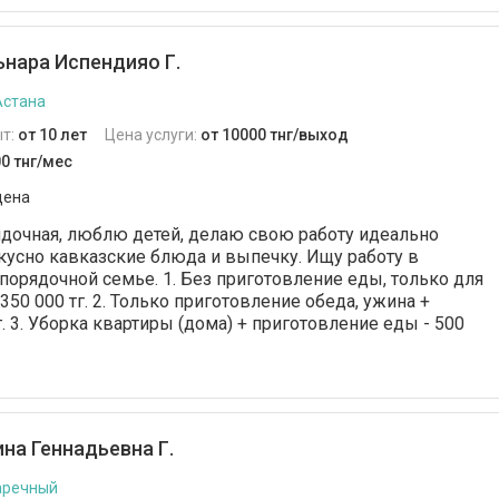
нара Испендияо Г.
Астана
т:
от 10 лет
Цена услуги:
от 10000 тнг/выход
0 тнг/мес
дена
ядочная, люблю детей, делаю свою работу идеально
вкусно кавказские блюда и выпечку. Ищу работу в
порядочной семье. 1. Без приготовление еды, только для
350 000 тг. 2. Только приготовление обеда, ужина +
. 3. Уборка квартиры (дома) + приготовление еды - 500
на Геннадьевна Г.
аречный