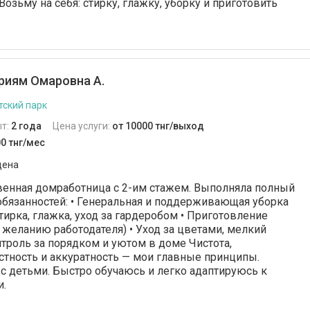
озьму на себя: стирку, глажку, уборку и приготовить
иям Омаровна А.
тский парк
т:
2 года
Цена услуги:
от 10000 тнг/выход
0 тнг/мес
дена
венная домработница с 2-им стажем. Выполняла полный
бязанностей: • Генеральная и поддерживающая уборка
тирка, глажка, уход за гардеробом • Приготовление
желанию работодателя) • Уход за цветами, мелкий
нтроль за порядком и уютом в доме Чистота,
естность и аккуратность — мои главные принципы.
 с детьми. Быстро обучаюсь и легко адаптируюсь к
и.