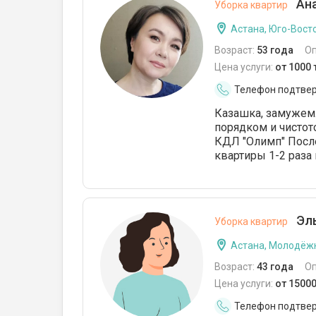
Ана
Уборка квартир
Астана, Юго-Восто
Возраст:
53 года
О
Цена услуги:
от 1000 
Телефон подтве
Казашка, замужем.
порядком и чистот
КДЛ "Олимп" После
квартиры 1-2 раза
Эль
Уборка квартир
Астана, Молодёж
Возраст:
43 года
О
Цена услуги:
от 15000
Телефон подтве