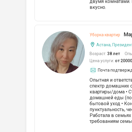
двумя комнатами. В
вкусно.
Мар
Уборка квартир
Астана, Президен
Возраст:
38 лет
Опы
Цена услуги:
от 20000
Почта подтверж
Опытная и ответст
спектр домашних о
квартиры/дома • С
домашней еды (по 
бытовой уход • Ко
пунктуальность, ч
Работала в семьях
требованиям семь