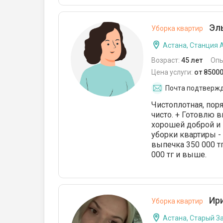
Эль
Уборка квартир
Астана, Станция 
Возраст:
45 лет
Опы
Цена услуги:
от 85000
Почта подтверж
Чистоплотная, пор
чисто. + Готовлю 
хорошей доброй и 
уборки квартиры - 
выпечка 350 000 тг
000 тг и выше.
Ири
Уборка квартир
Астана, Старый З