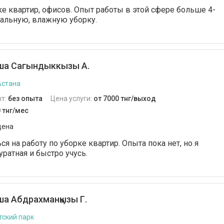
ке квартир, офисов. Опыт работы в этой сфере больше 4-
ральную, влажную уборку.
а Сагындыккызы А.
Астана
т:
без опыта
Цена услуги:
от 7000 тнг/выход
 тнг/мес
дена
ся на работу по уборке квартир. Опыта пока нет, но я
уратная и быстро учусь.
а Абдрахманқызы Г.
тский парк