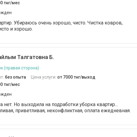
0 тнг/мес
ржден
артир. Убираюсь очень хорошо, чисто. Чистка ковров,
исто и хорошо.
йлым Талгатовна Б.
к (правая сторона)
т:
без опыта
Цена услуги:
от 7000 тнг/выход
0 тнг/мес
ржден
а нет. Но выходила на подработки уборка квартир...
ливая, приветливая, неконфликтная, оплата ежедневная.