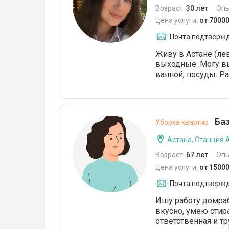
Возраст:
30 лет
Опы
Цена услуги:
от 70000
Почта подтверж
Живу в Астане (лев
выходные. Могу вы
ванной, посуды. Р
Баз
Уборка квартир
Астана, Станция 
Возраст:
67 лет
Опы
Цена услуги:
от 15000
Почта подтверж
Ишу работу домраб
вкусно, умею стира
ответственная и т