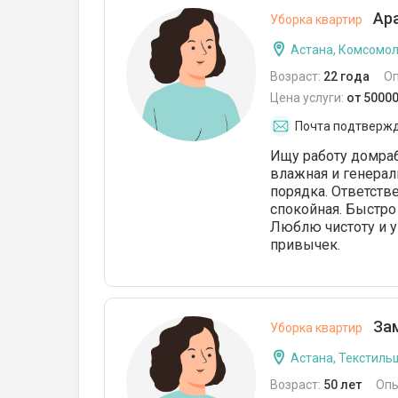
Ара
Уборка квартир
Астана, Комсомо
Возраст:
22 года
О
Цена услуги:
от 50000
Почта подтверж
Ищу работу домраб
влажная и генерал
порядка. Ответстве
спокойная. Быстро
Люблю чистоту и у
привычек.
Зам
Уборка квартир
Астана, Текстиль
Возраст:
50 лет
Опы