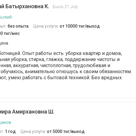
й Батырхановна К.
Была 21 July
льский
пыт:
без опыта
Цена услуги:
от 10000 тнг/выход
0 тнг/мес
дена
отницей. Опыт работы есть: уборка квартир и домов,
ьная уборка, стирка, глажка, поддержание чистоты и
нная, аккуратная, чистоплотная, трудолюбивая и
 обучаюсь, внимательно отношусь к своим обязанностям.
ют, умею работать с бытовой техникой. Без вредных
ира Амирхановна Ш.
щиков
т:
1 год
Цена услуги:
от 5000 тнг/выход