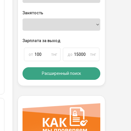
Занятость
Зарплата за выход
от
тнг
до
тнг
Расширенный поиск