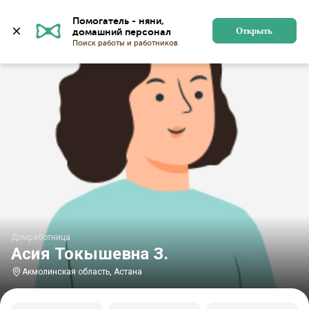
Главная
Домработницы
Домработницы в Акмолинско
Помогатель - няни, 
Открыть
Домработница
Асия Токышевна З.
Акмолинская область, Астана