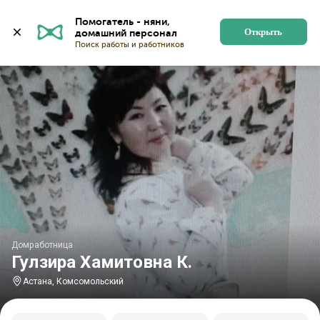
Главная
Домработницы
Домработницы в Астане
Помогатель - няни, 
Открыть
Домработница
Гулзира Хамитовна К.
Астана, Комсомольский