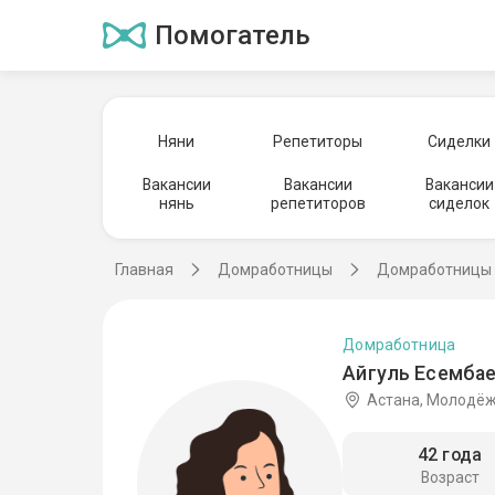
Помогатель
Няни
Репетиторы
Сиделки
Вакансии
Вакансии
Вакансии
нянь
репетиторов
сиделок
Главная
Домработницы
Домработницы 
Домработница
Айгуль Есембае
Астана, Молодё
42 года
Возраст