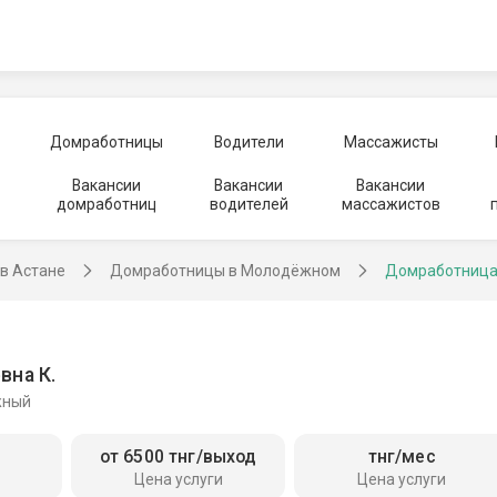
Домработницы
Водители
Массажисты
Вакансии
Вакансии
Вакансии
домработниц
водителей
массажистов
в Астане
Домработницы в Молодёжном
Домработница
вна К.
жный
от 6500 тнг/выход
тнг/мес
Цена услуги
Цена услуги