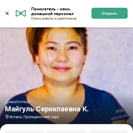
Главная
Домработницы
Домработницы в Астане
Помогатель - няни, 
Открыть
Домработница
Майгуль Серикпаевна К.
Астана, Президентский парк