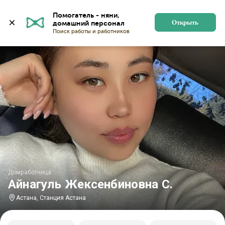
Главная
Домработницы
Домработницы в Астане
Помогатель - няни, 
Открыть
Домработница
Айнагуль Жексенбиновна С.
Астана, Станция Астана