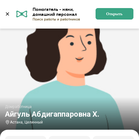
Главная
Домработницы
Домработницы в Астане
Помогатель - няни, 
Открыть
Домработница
Айгуль Абдигаппаровна Х.
Астана, Целинный