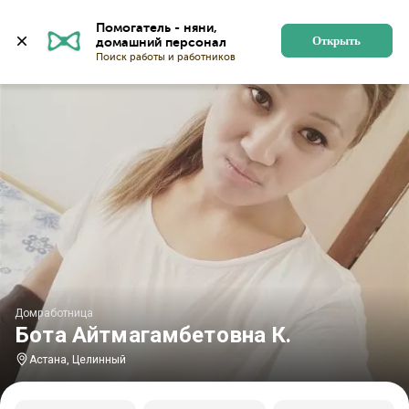
Главная
Домработницы
Домработницы в Астане
Помогатель - няни, 
Открыть
Домработница
Бота Айтмагамбетовна К.
Астана, Целинный