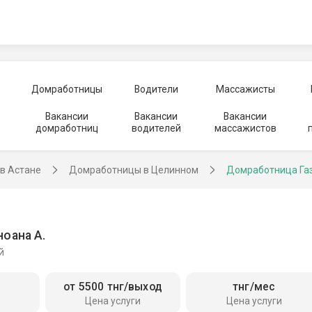
Домработницы
Водители
Массажисты
Вакансии
Вакансии
Вакансии
домработниц
водителей
массажистов
в Астане
Домработницы в Целинном
Домработница Га
ноана А.
й
от 5500 тнг/выход
тнг/мес
Цена услуги
Цена услуги