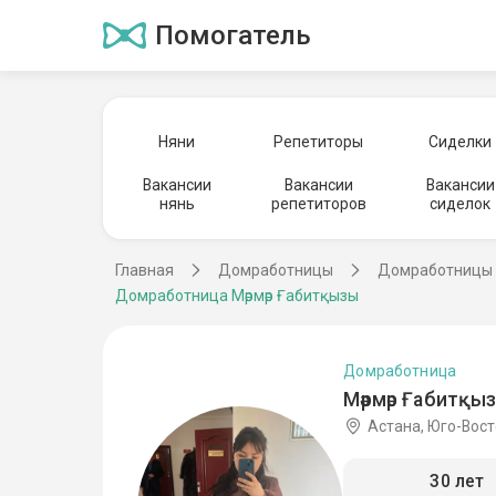
Помогатель
Няни
Репетиторы
Сиделки
Вакансии
Вакансии
Вакансии
нянь
репетиторов
сиделок
Главная
Домработницы
Домработницы 
Домработница Мәрмәр Ғабитқызы
Домработница
Мәрмәр Ғабитқыз
Астана, Юго-Вост
30 лет