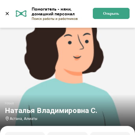
Главная
Няни
Няни в Астане
Няни в районе Алм
Помогатель - няни, 
Открыть
Няня
Наталья Владимировна С.
Астана, Алматы