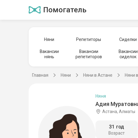
Помогатель
Няни
Репетиторы
Сиделки
Вакансии
Вакансии
Вакансии
нянь
репетиторов
сиделок
Главная
Няни
Няни в Астане
Няни 
Няня
Адия Муратовна
Астана, Алматы
31 год
Возраст