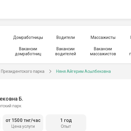
Домработницы
Водители
Массажисты
Вакансии
Вакансии
Вакансии
домработниц
водителей
массажистов
у Президентского парка
Няня Айгерим Асылбековна
ековна Б.
нтский парк
от 1500 тнг/час
1 год
Цена услуги
Опыт