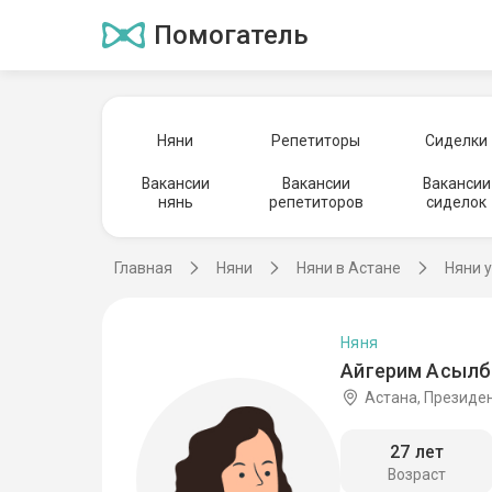
Помогатель
Няни
Репетиторы
Сиделки
Вакансии
Вакансии
Вакансии
нянь
репетиторов
сиделок
Главная
Няни
Няни в Астане
Няни 
Няня
Айгерим Асылб
Астана, Президе
27 лет
Возраст