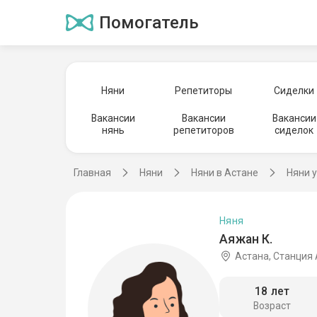
Помогатель
Няни
Репетиторы
Сиделки
Вакансии
Вакансии
Вакансии
нянь
репетиторов
сиделок
Главная
Няни
Няни в Астане
Няни 
Няня
Аяжан К.
Астана, Станция
18 лет
Возраст