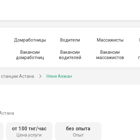
Домработницы
Водители
Массажисты
Вакансии
Вакансии
Вакансии
домработниц
водителей
массажистов
у станции Астана
Няня Аяжан
 Астана
от 100 тнг/час
без опыта
Цена услуги
Опыт