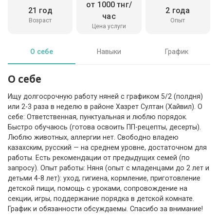
от 1000 тнг/
21 год
2 года
час
Возраст
Опыт
Цена услуги
О себе
Навыки
График
О себе
Ищу долгосрочную работу няней с графиком 5/2 (полдня)
или 2-3 раза в неделю в районе Хазрет Султан (Хайвил). О
себе: Ответственная, пунктуальная и люблю порядок.
Быстро обучаюсь (готова освоить ПП-рецепты, десерты).
Люблю животных, аллергии нет. Свободно владею
казахским, русский — на среднем уровне, достаточном для
работы. Есть рекомендации от предыдущих семей (по
запросу). Опыт работы: Няня (опыт с младенцами до 2 лет и
детьми 4-8 лет): уход, гигиена, кормление, приготовление
детской пищи, помощь с уроками, сопровождение на
секции, игры, поддержание порядка в детской комнате.
График и обязанности обсуждаемы. Спасибо за внимание!