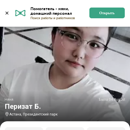
Главная
Няни
Няни в Астане
Няни у Президентск
Помогатель - няни, 
Открыть
Няня
Была 04 August
Перизат Б.
Астана, Президентский парк