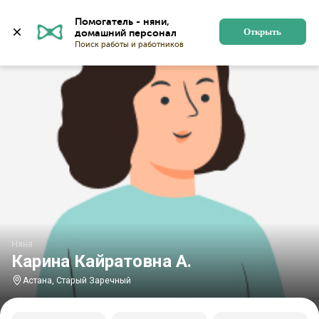
Главная
Няни
Няни в Астане
Няни в Старом Зар
Помогатель - няни, 
Открыть
Няня
Карина Кайратовна А.
Астана, Старый Заречный