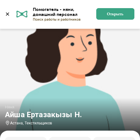
Главная
Няни
Няни в Астане
Няни в микрорайон
Помогатель - няни, 
Открыть
Няня
Айша Ертазакызы Н.
Астана, Текстильщиков