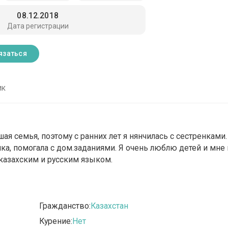
08.12.2018
Дата регистрации
язаться
ик
шая семья, поэтому с ранниx лет я нянчилась с сестренками.
дика, помогала с дом.заданиями. Я очень люблю детей и мне
казаxским и русским языком.
Гражданство:
Казахстан
Курение:
Нет