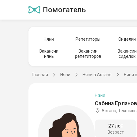
Помогатель
Няни
Репетиторы
Сиделки
Вакансии
Вакансии
Вакансии
нянь
репетиторов
сиделок
Главная
Няни
Няни в Астане
Няни 
Няня
Сабина Ерланов
Астана, Текстил
27 лет
Возраст