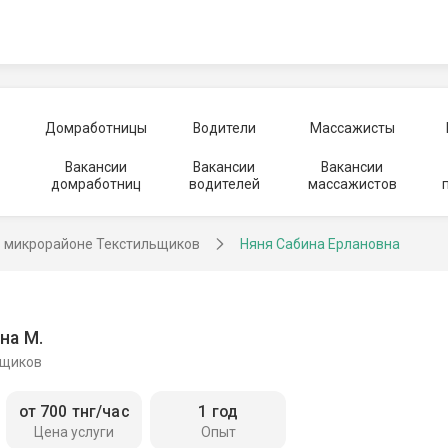
Домработницы
Водители
Массажисты
Вакансии
Вакансии
Вакансии
домработниц
водителей
массажистов
в микрорайоне Текстильщиков
Няня Сабина Ерлановна
на М.
ьщиков
от 700 тнг/час
1 год
Цена услуги
Опыт