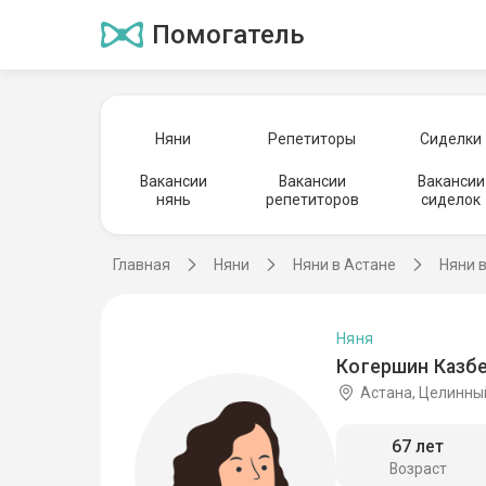
Помогатель
Няни
Репетиторы
Сиделки
Вакансии
Вакансии
Вакансии
нянь
репетиторов
сиделок
Главная
Няни
Няни в Астане
Няни 
Няня
Когершин Казбе
Астана, Целинны
67 лет
Возраст