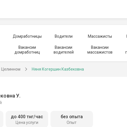
Домработницы
Водители
Массажисты
Вакансии
Вакансии
Вакансии
домработниц
водителей
массажистов
в Целинном
Няня Когершин Казбековна
ковна У.
й
до 400 тнг/час
без опыта
Цена услуги
Опыт