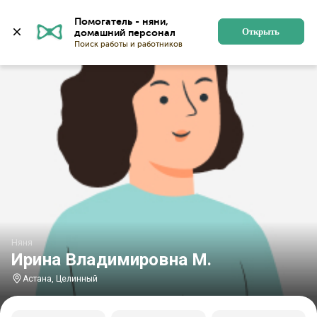
Главная
Няни
Няни в Астане
Няни в Целинном
Помогатель - няни, 
Открыть
Няня
Ирина Владимировна М.
Астана, Целинный