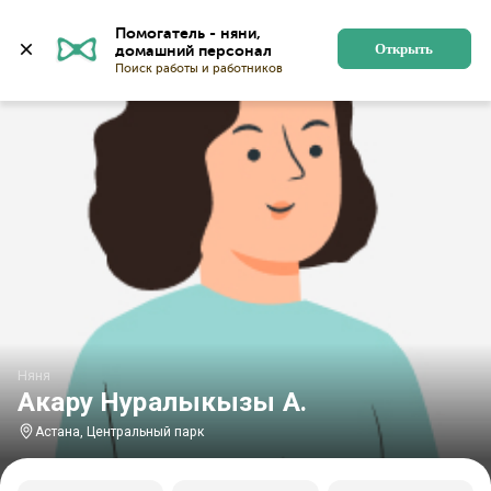
Главная
Няни
Няни в Астане
Няни у Центральног
Помогатель - няни, 
Открыть
Няня
Акару Нуралыкызы А.
Астана, Центральный парк