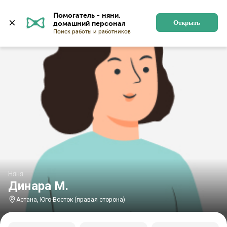
Главная
Няни
Няни в Астане
Няни в микрорайоне
Помогатель - няни, 
Открыть
Няня
Динара М.
Астана, Юго-Восток (правая сторона)