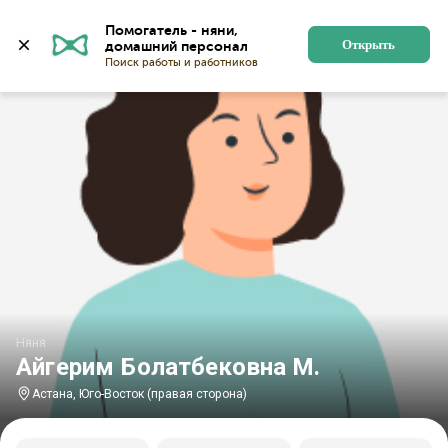
Главная
Няни
Няни в Астане
Няни в микрорайоне
Помогатель - няни, 
Открыть
Няня
Айгерим Болатбековна М.
Астана, Юго-Восток (правая сторона)