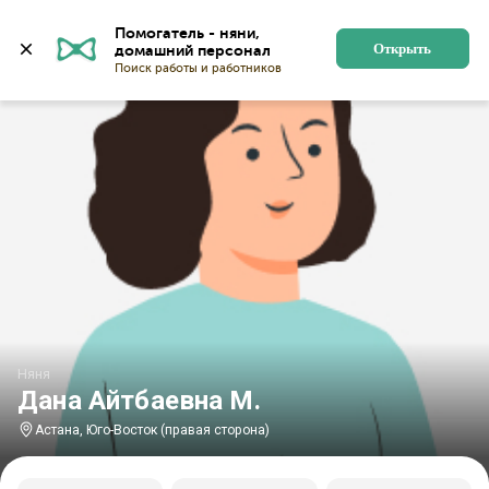
Главная
Няни
Няни в Астане
Няни в микрорайоне
Помогатель - няни, 
Открыть
Няня
Дана Айтбаевна М.
Астана, Юго-Восток (правая сторона)