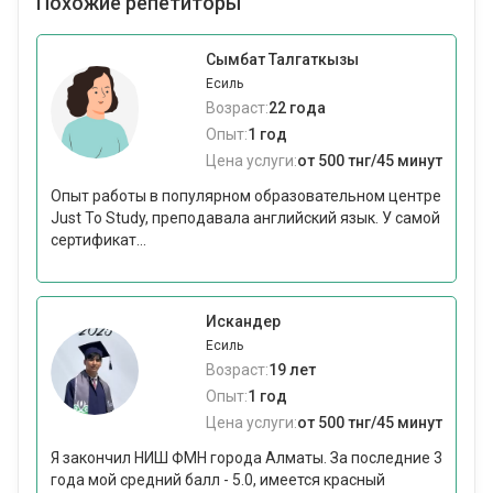
Похожие репетиторы
Сымбат Талгаткызы
Есиль
Возраст:
22 года
Опыт:
1 год
Цена услуги:
от 500 тнг/45 минут
Опыт работы в популярном образовательном центре
Just To Study, преподавала английский язык. У самой
сертификат...
Искандер
Есиль
Возраст:
19 лет
Опыт:
1 год
Цена услуги:
от 500 тнг/45 минут
Я закончил НИШ ФМН города Алматы. За последние 3
года мой средний балл - 5.0, имеется красный