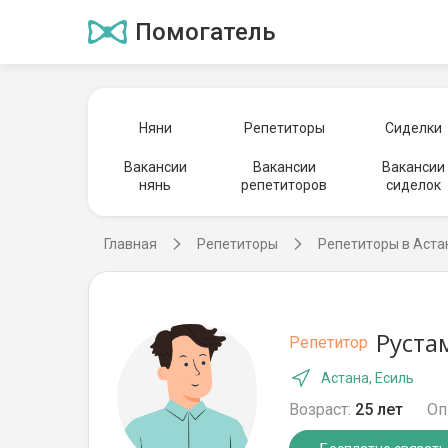
Помогатель
Няни
Репетиторы
Сиделки
Вакансии
Вакансии
Вакансии
нянь
репетиторов
сиделок
Главная
Репетиторы
Репетиторы в Аста
Рустам
Репетитор
Астана, Есиль
Возраст:
25 лет
Оп