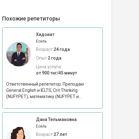
Похожие репетиторы
Хидоиат
Есиль
Возраст:
24 года
Опыт:
2 года
Цена услуги:
от 900 тнг/45 минут
Ответственный репетитор. Преподаю
General English и IELTS, Crit Thinking
(NUFYPET), математику (NUFYPET и...
Дана Тельмановна
Есиль
Возраст:
27 лет