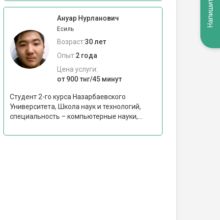
Напишите нам
Ануар Нурланович
Есиль
Возраст:
30 лет
Опыт:
2 года
Цена услуги:
от 900 тнг/45 минут
Студент 2-го курса Назарбаевского
Университета, Школа наук и технологий,
специальность – компьютерные науки,...