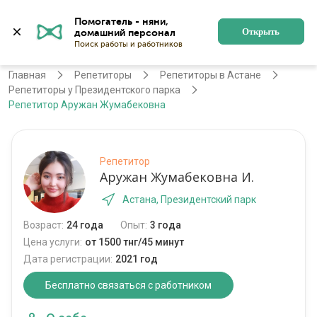
Помогатель - няни, 
Астана
Войти
Регистрация
Открыть
Главная
Репетиторы
Репетиторы в Астане
Репетиторы у Президентского парка
Репетитор Аружан Жумабековна
Репетитор
Аружан Жумабековна И.
Астана, Президентский парк
Возраст:
24 года
Опыт:
3 года
Цена услуги:
от 1500 тнг/45 минут
Дата регистрации:
2021 год
Бесплатно связаться с работником