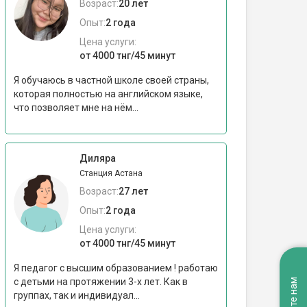
Возраст:
20 лет
Опыт:
2 года
Цена услуги:
от 4000 тнг/45 минут
Я обучаюсь в частной школе своей страны,
которая полностью на английском языке,
что позволяет мне на нём...
Диляра
Станция Астана
Возраст:
27 лет
Опыт:
2 года
Цена услуги:
от 4000 тнг/45 минут
Я педагог с высшим образованием ! работаю
с детьми на протяжении 3-х лет. Как в
группах, так и индивидуал...