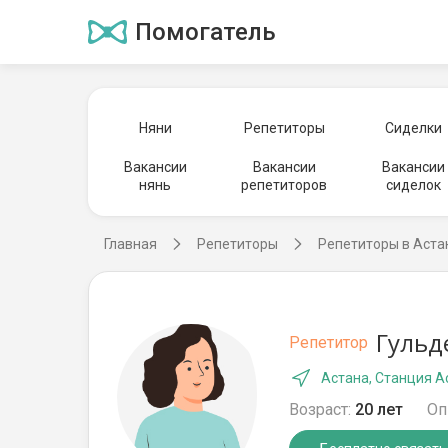
Помогатель
Няни
Репетиторы
Сиделки
Вакансии
Вакансии
Вакансии
нянь
репетиторов
сиделок
Главная
Репетиторы
Репетиторы в Аста
Гульд
Репетитор
Астана, Станция А
Возраст:
20 лет
Оп