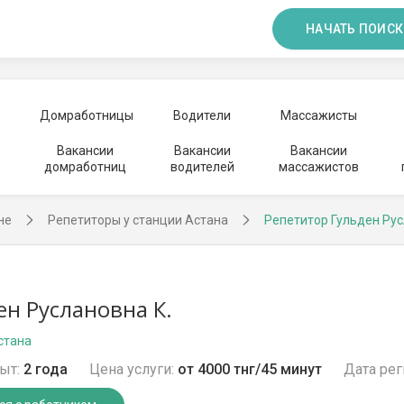
НАЧАТЬ ПОИСК
Домработницы
Водители
Массажисты
Вакансии
Вакансии
Вакансии
домработниц
водителей
массажистов
не
Репетиторы у станции Астана
Репетитор Гульден Ру
ен Руслановна К.
стана
ыт:
2 года
Цена услуги:
от 4000 тнг/45 минут
Дата рег