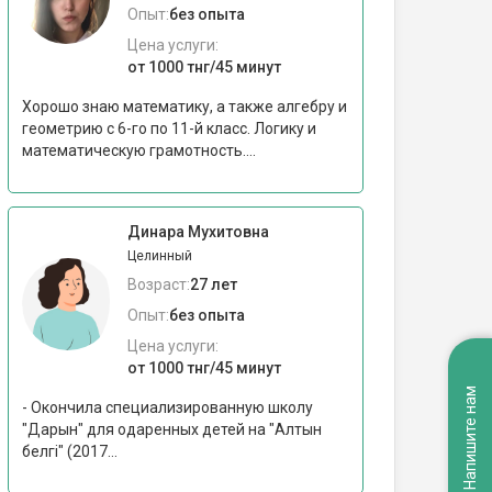
Опыт:
без опыта
Цена услуги:
от 1000 тнг/45 минут
Хорошо знаю математику, а также алгебру и
геометрию с 6-го по 11-й класс. Логику и
математическую грамотность....
Динара Мухитовна
Целинный
Возраст:
27 лет
Опыт:
без опыта
Цена услуги:
от 1000 тнг/45 минут
Напишите нам
- Окончила специализированную школу
"Дарын" для одаренных детей на "Алтын
белгі" (2017...