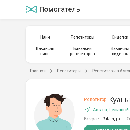
Помогатель
Няни
Репетиторы
Сиделки
Вакансии
Вакансии
Вакансии
нянь
репетиторов
сиделок
Главная
Репетиторы
Репетиторы в Аста
Куаны
Репетитор
Астана, Целинный
Возраст:
24 года
О