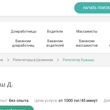
НАЧАТЬ ПОИСК
Домработницы
Водители
Массажисты
Вакансии
Вакансии
Вакансии
домработниц
водителей
массажистов
не
Репетиторы в Целинном
Репетитор Куаныш
ш Д.
пыт:
без опыта
Цена услуги:
от 1000 тнг/45 минут
Дат