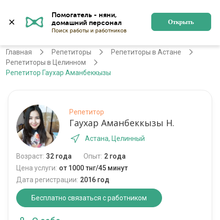
Помогатель - няни, 
Астана
Войти
Регистрация
Открыть
Главная
Репетиторы
Репетиторы в Астане
Репетиторы в Целинном
Репетитор Гаухар Аманбеккызы
Репетитор
Гаухар Аманбеккызы Н.
Астана, Целинный
Возраст:
32 года
Опыт:
2 года
Цена услуги:
от 1000 тнг/45 минут
Дата регистрации:
2016 год
Бесплатно связаться с работником