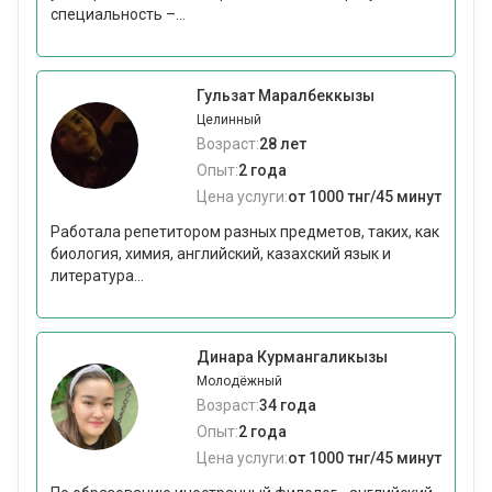
специальность –...
Гульзат Маралбеккызы
Целинный
Возраст:
28 лет
Опыт:
2 года
Цена услуги:
от 1000 тнг/45 минут
Работала репетитором разных предметов, таких, как
биология, химия, английский, казахский язык и
литература...
Динара Курмангаликызы
Молодёжный
Возраст:
34 года
Опыт:
2 года
Цена услуги:
от 1000 тнг/45 минут