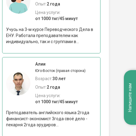
Опыт:
2 года
Цена услуги:
от 1000 тнг/45 минут
Учусь на 3-м курсе Переводческого Дела в
ЕНУ. Работала преподавателем как
индивидуально, так и с группами в...
Алии
Юго-Восток (правая сторона)
Возраст:
30 лет
Напишите нам
Опыт:
2 года
Цена услуги:
от 1000 тнг/45 минут
Преподаватель английского языка 2года
финансист-экономист 3года своё дело -
пекарня 2года эрудиров...