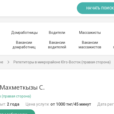
НАЧАТЬ ПОИСК
Домработницы
Водители
Массажисты
Вакансии
Вакансии
Вакансии
домработниц
водителей
массажистов
не
Репетиторы в микрорайоне Юго-Восток (правая сторона)
 Махметкызы С.
к (правая сторона)
ыт:
2 года
Цена услуги:
от 1000 тнг/45 минут
Дата рег