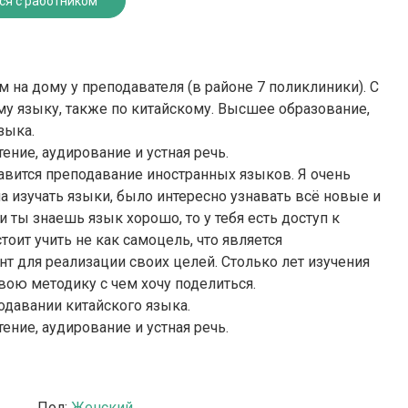
ся с работником
м на дому у преподавателя (в районе 7 поликлиники). С
му языку, также по китайскому. Высшее образование,
зыка.
тение, аудирование и устная речь.
авится преподавание иностранных языков. Я очень
 изучать языки, было интересно узнавать всё новые и
и ты знаешь язык хорошо, то у тебя есть доступ к
оит учить не как самоцель, что является
нт для реализации своих целей. Столько лет изучения
вою методику с чем хочу поделиться.
одавании китайского языка.
тение, аудирование и устная речь.
Пол:
Женский