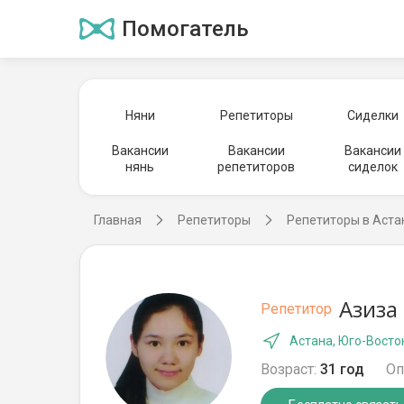
Помогатель
Няни
Репетиторы
Сиделки
Вакансии
Вакансии
Вакансии
нянь
репетиторов
сиделок
Главная
Репетиторы
Репетиторы в Аста
Азиза
Репетитор
Астана, Юго-Восто
Возраст:
31 год
Оп