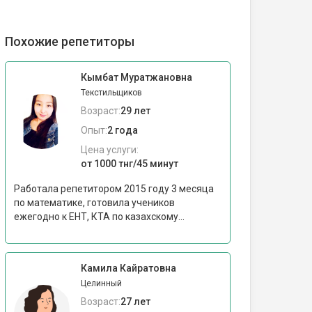
Похожие репетиторы
Кымбат Муратжановна
Текстильщиков
Возраст:
29 лет
Опыт:
2 года
Цена услуги:
от 1000 тнг/45 минут
Работала репетитором 2015 году 3 месяца
по математике, готовила учеников
ежегодно к ЕНТ, КТА по казахскому...
Камила Кайратовна
Целинный
Возраст:
27 лет