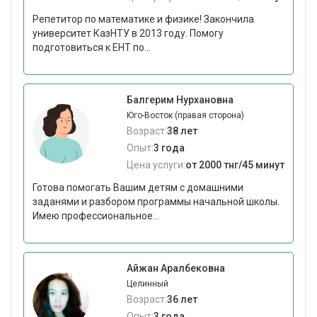
Репетитор по математике и физике! Закончила
университет КазНТУ в 2013 году. Помогу
подготовиться к ЕНТ по...
Балгерим Нурхановна
Юго-Восток (правая сторона)
Возраст:
38 лет
Опыт:
3 года
Цена услуги:
от 2000 тнг/45 минут
Готова помогать Вашим детям с домашними
заданями и разбором программы начальной школы.
Имею профессиональное...
Айжан Аралбековна
Целинный
Возраст:
36 лет
Опыт:
3 года