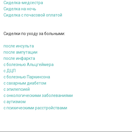
Сиделка-медсестра
Сиделка на ночь
Сиделка с почасовой оплатой
Сиделки по уходу за больными:
после инсульта
после ампутации
после инфаркта
c болезнью Альцгеймера
с ДЦП
c болезнью Паркинсона
с сахарным диабетом
с эпилепсией
с онкологическими заболеваниями
c аутизмом
с психическими расстройствами