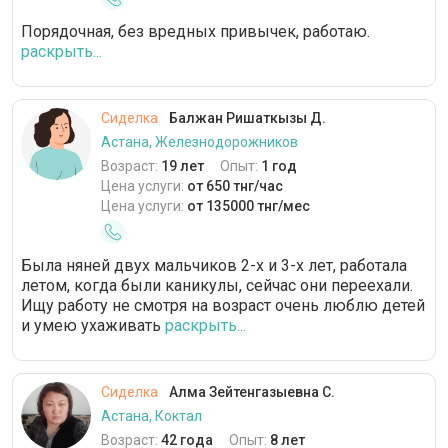
Порядочная, без вредных привычек, работаю.
раскрыть...
Сиделка
Балжан Ришаткызы Д.
Астана, Железнодорожников
Возраст:
19 лет
Опыт:
1 год
Цена услуги:
от 650 тнг/час
Цена услуги:
от 135000 тнг/мес
Была няней двух мальчиков 2-х и 3-х лет, работала
летом, когда были каникулы, сейчас они переехали.
Ищу работу не смотря на возраст очень люблю детей
и умею ухаживать
раскрыть...
Сиделка
Алма Зейтенгазыевна С.
Астана, Коктал
Возраст:
42 года
Опыт:
8 лет