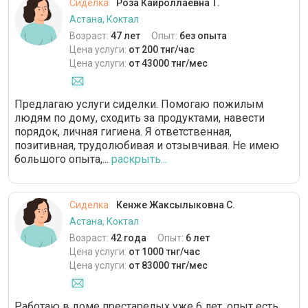
Сиделка
Роза Кайроллаевна Т.
Астана, Коктал
Возраст:
47 лет
Опыт:
без опыта
Цена услуги:
от 200 тнг/час
Цена услуги:
от 43000 тнг/мес
Предлагаю услуги сиделки. Помогаю пожилым
людям по дому, сходить за продуктами, навести
порядок, личная гигиена. Я ответственная,
позитивная, трудолюбивая и отзывчивая. Не имею
большого опыта,...
раскрыть...
Сиделка
Кенже Жаксылыковна С.
Астана, Коктал
Возраст:
42 года
Опыт:
6 лет
Цена услуги:
от 1000 тнг/час
Цена услуги:
от 83000 тнг/мес
Работаю в доме престарелых уже 6 лет, опыт есть,