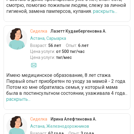
смотрю, помогаю пожилым людям, слежу за личной
гигиеной, замена памперсов, купания.
раскрыть...
Сиделка
Лазетт Кудаибергеновна А.
Астана, Сарыарка
Возраст:
56 лет
Опыт:
6 лет
Цена услуги:
от 500 тнг/час
Цена услуги:
тнг/мес
Имею медицинское образование, 8 лет стажа.
Первый опыт приобретен по уходу за мамой - 2 года.
Потом ко мне обратилась семья, у который мама
была в постинсультном состоянии, ухаживала 4 года...
раскрыть...
Сиделка
Ирина Алефтиновна А.
Астана, Железнодорожников
Возраст:
62 года
Опыт:
3 года