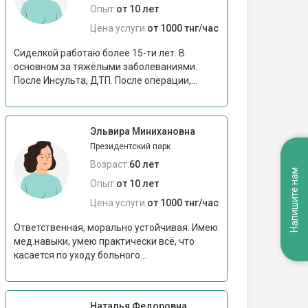
Опыт:
от 10 лет
Цена услуги:
от 1000 тнг/час
Сиделкой работаю более 15-ти лет. В
основном за тяжёлыми заболеваниями.
После Инсульта, ДТП. После операции,...
Эльвира Минихановна
Президентский парк
Возраст:
60 лет
Напишите нам
Опыт:
от 10 лет
Цена услуги:
от 1000 тнг/час
Ответственная, морально устойчивая. Имею
мед.навыки, умею практически всё, что
касается по уходу больного...
Наталья Федоровна