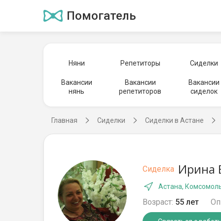
Помогатель
Няни
Репетиторы
Сиделки
Вакансии
Вакансии
Вакансии
нянь
репетиторов
сиделок
Главная
Сиделки
Сиделки в Астане
Ирина 
Сиделка
Астана, Комсомол
Возраст:
55 лет
Оп