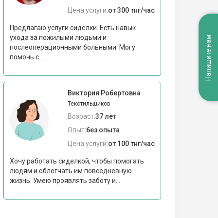
Цена услуги:
от 300 тнг/час
Предлагаю услуги сиделки. Есть навык
ухода за пожилыми людьми и
Напишите нам
послеоперационными больными. Могу
помочь с...
Виктория Робертовна
Текстильщиков
Возраст:
37 лет
Опыт:
без опыта
Цена услуги:
от 100 тнг/час
Хочу работать сиделкой, чтобы помогать
людям и облегчать им повседневную
жизнь. Умею проявлять заботу и...