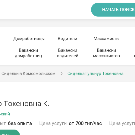
НАЧАТЬ ПОИСК
Домработницы
Водители
Массажисты
Вакансии
Вакансии
Вакансии
домработниц
водителей
массажистов
Сиделки в Комсомольском
Сиделка Гульнур Токеновна
р Токеновна К.
ьский
ыт:
без опыта
Цена услуги:
от 700 тнг/час
Цена услуг