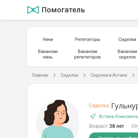
Помогатель
Няни
Репетиторы
Сиделки
Вакансии
Вакансии
Вакансии
нянь
репетиторов
сиделок
Главная
Сиделки
Сиделки в Астане
Гульну
Сиделка
Астана, Комсомол
Возраст:
38 лет
Оп