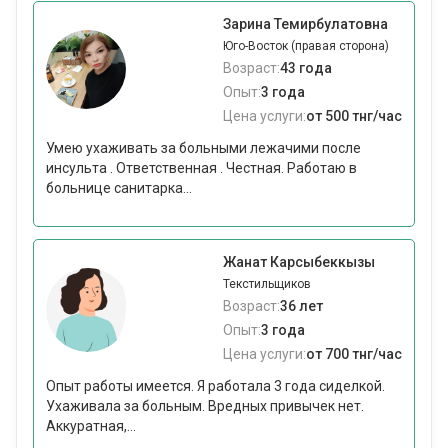
Зарина Темирбулатовна
Юго-Восток (правая сторона)
Возраст:
43 года
Опыт:
3 года
Цена услуги:
от 500 тнг/час
Умею ухаживать за больными лежачими после
инсульта . Ответственная . Честная. Работаю в
больнице санитарка...
Жанат Карсыбеккызы
Текстильщиков
Возраст:
36 лет
Опыт:
3 года
Цена услуги:
от 700 тнг/час
Опыт работы имеется. Я работала 3 года сиделкой.
Ухаживала за больным. Вредных привычек нет.
Аккуратная,...