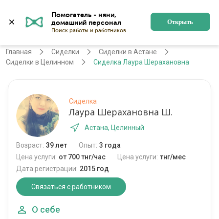
Помогатель - няни, 
Астана
Войти
Регистрация
Открыть
Главная
Сиделки
Сиделки в Астане
Сиделки в Целинном
Сиделка Лаура Шерахановна
Сиделка
Лаура Шерахановна Ш.
Астана, Целинный
Возраст:
39 лет
Опыт:
3 года
Цена услуги:
от 700 тнг/час
Цена услуги:
тнг/мес
Дата регистрации:
2015 год
Связаться с работником
О себе