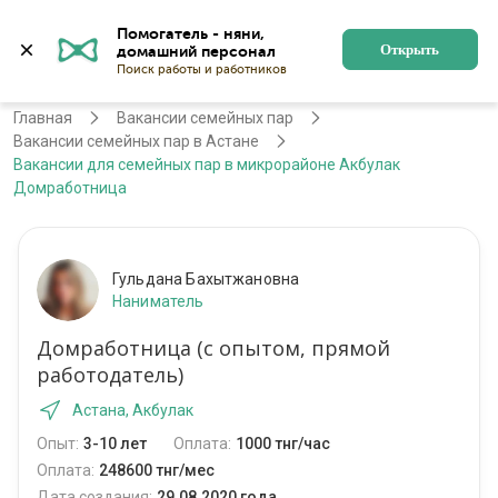
Помогатель - няни, 
Астана
Войти
Регистрация
Открыть
Главная
Вакансии семейных пар
Вакансии семейных пар в Астане
Вакансии для семейных пар в микрорайоне Акбулак
Домработница
Гульдана Бахытжановна
Наниматель
Домработница (с опытом, прямой
работодатель)
Астана, Акбулак
Опыт:
3-10 лет
Оплата:
1000 тнг/час
Оплата:
248600 тнг/мес
Дата создания:
29.08.2020 года