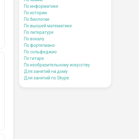
По информатике
По истории
По биологии
По высшей математике
По литературе
По вокалу
По фортепиано
По сольфеджио
По гитаре
По изобразительному искусству
Для занятий на дому
Для занятий по Skype