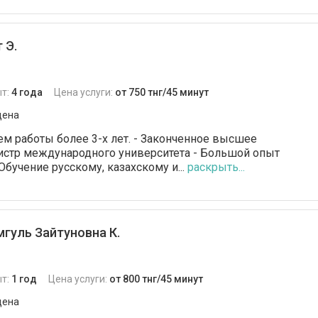
 Э.
т:
4 года
Цена услуги:
от 750 тнг/45 минут
дена
ем работы более 3-х лет. - Законченное высшее
истр международного университета - Большой опыт
Обучение русскому, казахскому и...
раскрыть...
гуль Зайтуновна К.
т:
1 год
Цена услуги:
от 800 тнг/45 минут
дена