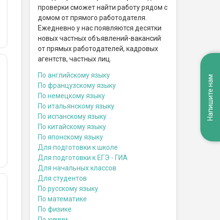
проверки сможет найти работу рядом с
домом от прямого работодателя.
Ежедневно у нас появляются десятки
новых частных объявлений-вакансий
от прямых работодателей, кадровых
агентств, частных лиц.
По английскому языку
Напишите нам
По французскому языку
По немецкому языку
По итальянскому языку
По испанскому языку
По китайскому языку
По японскому языку
Для подготовки к школе
Для подготовки к ЕГЭ - ГИА
Для начальных классов
Для студентов
По русскому языку
По математике
По физике
По химии