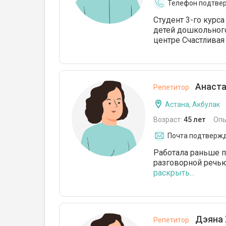
Телефон подтве
Студент 3-го курс
детей дошкольного
центре Счастливая
Анаста
Репетитор
Астана, Акбулак
Возраст:
45 лет
Опы
Почта подтверж
Работала раньше 
разговорной речью
раскрыть...
Дэяна 
Репетитор