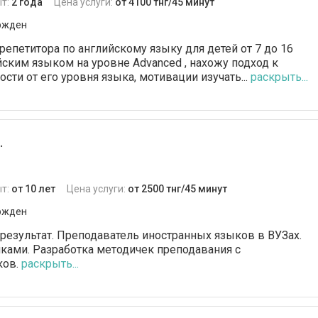
т:
2 года
Цена услуги:
от 4100 тнг/45 минут
ржден
репетитора по английскому языку для детей от 7 до 16
йским языком на уровне Advanced , нахожу подход к
сти от его уровня языка, мотивации изучать...
раскрыть...
.
т:
от 10 лет
Цена услуги:
от 2500 тнг/45 минут
ржден
 результат. Преподаватель иностранных языков в ВУЗах.
ками. Разработка методичек преподавания с
ков.
раскрыть...