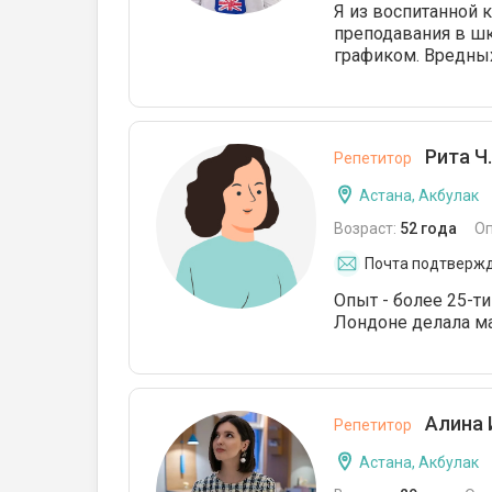
Я из воспитанной к
преподавания в шк
графиком. Вредных 
Рита Ч.
Репетитор
Астана, Акбулак
Возраст:
52 года
О
Почта подтверж
Опыт - более 25-ти
Лондоне делала ма
Алина 
Репетитор
Астана, Акбулак