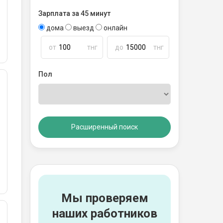
Зарплата за 45 минут
дома
выезд
онлайн
от
тнг
до
тнг
Пол
Расширенный поиск
Мы проверяем
наших работников