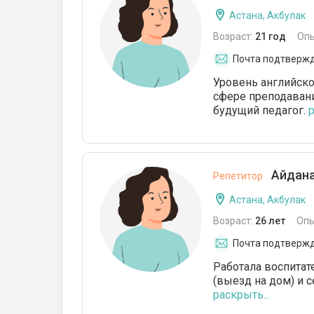
Астана, Акбулак
Возраст:
21 год
Оп
Почта подтверж
Уровень английско
сфере преподавани
будущий педагог.
р
Айдана
Репетитор
Астана, Акбулак
Возраст:
26 лет
Опы
Почта подтверж
Работала воспитат
(выезд на дом) и 
раскрыть...