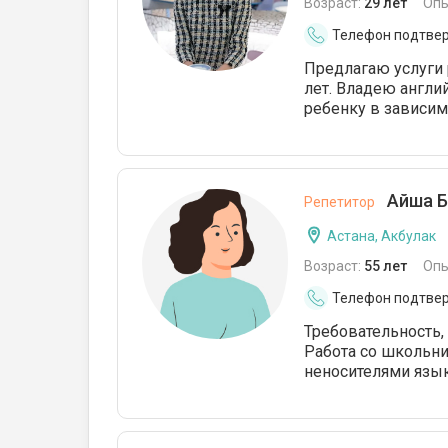
Возраст:
29 лет
Опы
Телефон подтве
Предлагаю услуги 
лет. Владею англи
ребенку в зависимо
Айша Б
Репетитор
Астана, Акбулак
Возраст:
55 лет
Опы
Телефон подтве
Требовательность,
Работа со школьни
неносителями язы