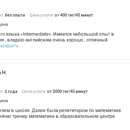
ыт:
без опыта
Цена услуги:
от 400 тнг/45 минут
дена
го языка «Intermediate». Имеется небольшой опыт в
я , владею английским очень хорошо , отличный
аскрыть...
 Н.
т:
2 года
Цена услуги:
от 5000 тнг/45 минут
дена
елем в школе. Далее была репетитором по математике
сейчас тренер математики в образовательном центре