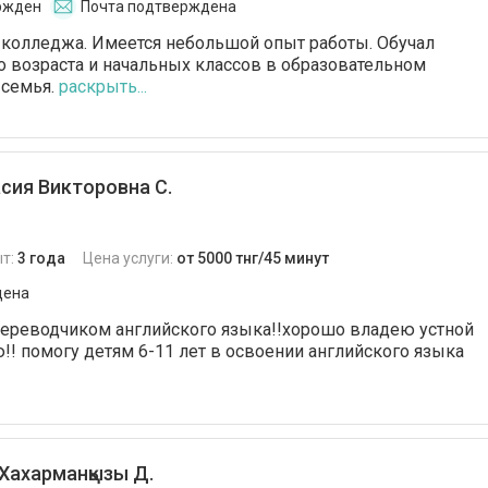
ржден
Почта подтверждена
а колледжа. Имеется небольшой опыт работы. Обучал
 возраста и начальных классов в образовательном
 семья.
раскрыть...
сия Викторовна С.
т:
3 года
Цена услуги:
от 5000 тнг/45 минут
дена
переводчиком английского языка!!хорошо владею устной
!! помогу детям 6-11 лет в освоении английского языка
Хахарманқызы Д.