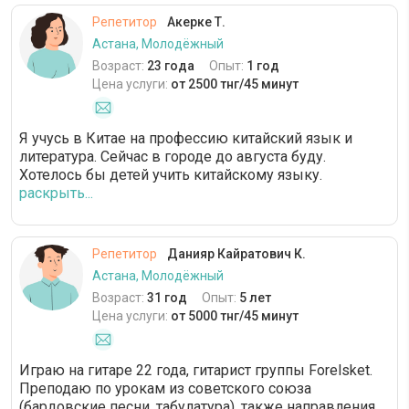
Репетитор
Акерке Т.
Астана, Молодёжный
Возраст:
23 года
Опыт:
1 год
Цена услуги:
от 2500 тнг/45 минут
Я учусь в Китае на профессию китайский язык и
литература. Сейчас в городе до августа буду.
Хотелось бы детей учить китайскому языку.
раскрыть...
Репетитор
Данияр Кайратович К.
Астана, Молодёжный
Возраст:
31 год
Опыт:
5 лет
Цена услуги:
от 5000 тнг/45 минут
Играю на гитаре 22 года, гитарист группы Forelsket.
Преподаю по урокам из советского союза
(бардовские песни, табулатура), также направления