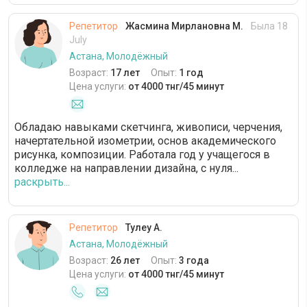
Репетитор
Жасмина Мирлановна М.
Была 18
July
Астана, Молодёжный
Возраст:
17 лет
Опыт:
1 год
Цена услуги:
от 4000 тнг/45 минут
Обладаю навыками скетчинга, живописи, черчения,
начертательной изометрии, основ академического
рисунка, композиции. Работала год у учащегося в
колледже на направлении дизайна, с нуля...
раскрыть...
Репетитор
Тулеу А.
Астана, Молодёжный
Возраст:
26 лет
Опыт:
3 года
Цена услуги:
от 4000 тнг/45 минут