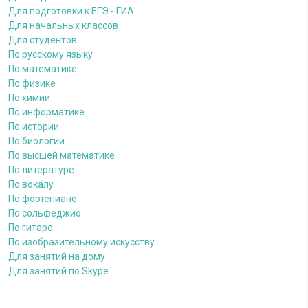
Для подготовки к ЕГЭ - ГИА
Для начальных классов
Для студентов
По русскому языку
По математике
По физике
По химии
По информатике
По истории
По биологии
По высшей математике
По литературе
По вокалу
По фортепиано
По сольфеджио
По гитаре
По изобразительному искусству
Для занятий на дому
Для занятий по Skype