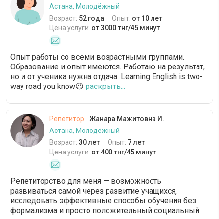
Астана, Молодёжный
Возраст:
52 года
Опыт:
от 10 лет
Цена услуги:
от 3000 тнг/45 минут
Опыт работы со всеми возрастными группами.
Образование и опыт имеются. Работаю на результат,
но и от ученика нужна отдача. Learning English is two-
way road you know😉
раскрыть...
Репетитор
Жанара Мажитовна И.
Астана, Молодёжный
Возраст:
30 лет
Опыт:
7 лет
Цена услуги:
от 400 тнг/45 минут
Репетиторство для меня — возможность
развиваться самой через развитие учащихся,
исследовать эффективные способы обучения без
формализма и просто положительный социальный