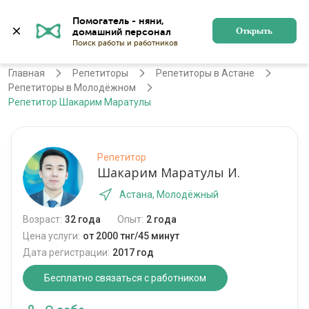
Помогатель - няни, 
Астана
Войти
Регистрация
Открыть
Главная
Репетиторы
Репетиторы в Астане
Репетиторы в Молодёжном
Репетитор Шакарим Маратулы
Репетитор
Шакарим Маратулы И.
Астана, Молодёжный
Возраст:
32 года
Опыт:
2 года
Цена услуги:
от 2000 тнг/45 минут
Дата регистрации:
2017 год
Бесплатно связаться с работником